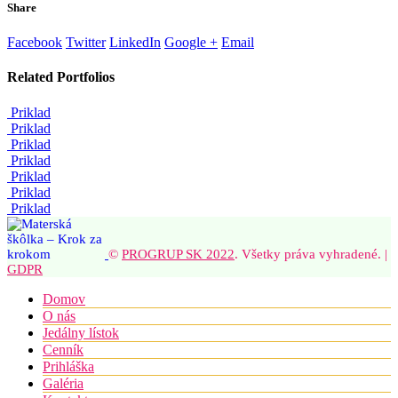
Share
Facebook
Twitter
LinkedIn
Google +
Email
Related
Portfolios
Priklad
Priklad
Priklad
Priklad
Priklad
Priklad
Priklad
©
PROGRUP SK 2022
. Všetky práva vyhradené. |
GDPR
Domov
O nás
Jedálny lístok
Cenník
Prihláška
Galéria