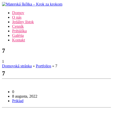
Domov
O nás
Jedálny lístok
Cenník
Prihláška
Galéria
Kontakt
7
1
Domovská stránka
»
Portfolios
»
7
7
0
8 augusta, 2022
Priklad